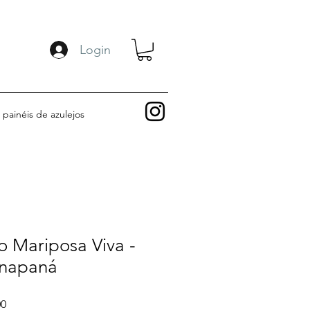
Login
painéis de azulejos
 Mariposa Viva -
anapaná
Preço
00