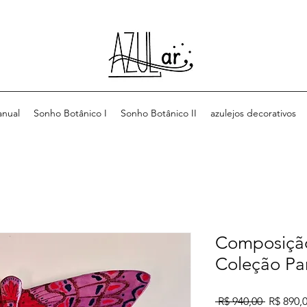
anual
Sonho Botânico I
Sonho Botânico II
azulejos decorativos
Composição
Coleção P
Preço
 R$ 940,00 
R$ 890,