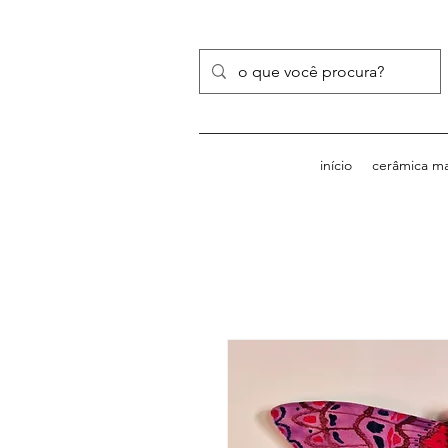
início
cerâmica m