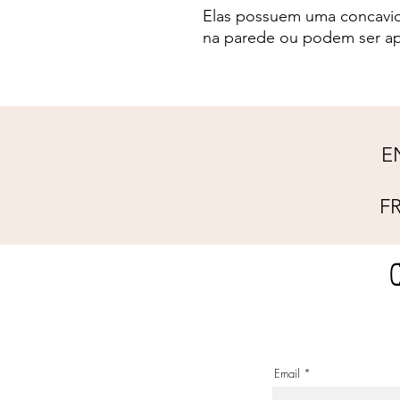
Elas possuem uma concavid
na parede ou podem ser ap
E
F
Email