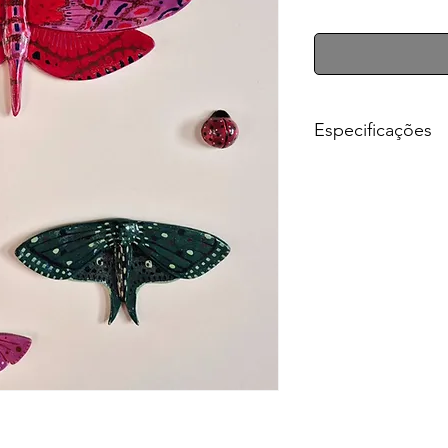
normal
Especificações
Composição de
5 pe
diâmetro)+ 1 Maripo
largura); Mariposa P
largura); Mariposa Mi
Mariposa Lilás (7cm d
Material: cerâmica
Uso: fixada na pared
sobre superfície
Técnica: modelagem 
1050 graus), pintura 
Prazo de entrega: at
transportadora