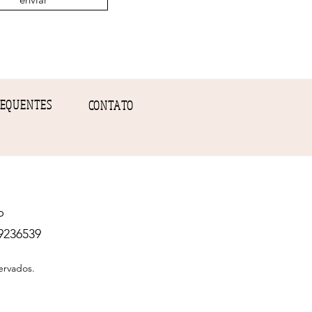
EQUENTES
CONTATO
p
9236539
ervados.