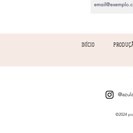
INÍCIO
PRODUÇ
@azula
©2024 por