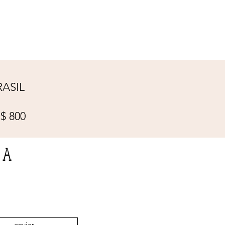
ASIL
$ 800
TA
enviar